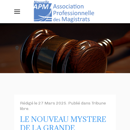
Accueil
Rédigé le
27 Mars 2025
. Publié dans
Tribune
libre
.
LE NOUVEAU MYSTERE
DE LA GRANDE