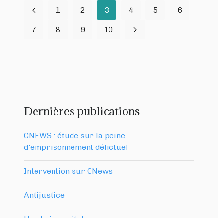
1
2
3
4
5
6
7
8
9
10
Dernières publications
CNEWS : étude sur la peine
d'emprisonnement délictuel
Intervention sur CNews
Antijustice