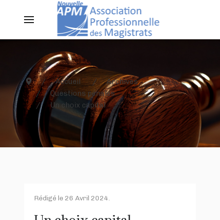
Accueil
Archives
Questions pénales
Un choix capital
Rédigé le
26 Avril 2024
.