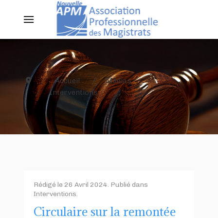
Accueil
Médias
Interventions
Rédigé le
26 Avril 2024
. Publié dans
Interventions
.
Circulaire sur la remontée