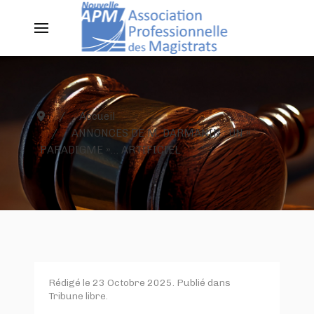
Accueil
ANNONCES DE M. DARMANIN : UN «
PARADIGME »… ARTIFICIEL
Rédigé le
23 Octobre 2025
. Publié dans
Tribune libre
.