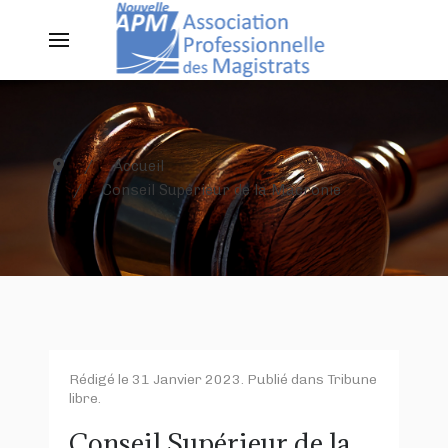
Accueil
Conseil Supérieur de la Macronie
Rédigé le
31 Janvier 2023
. Publié dans
Tribune
libre
.
Conseil Supérieur de la