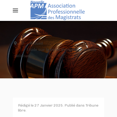
Accueil
Etude sur la peine d'emprisonnement
délictuel
Rédigé le
27 Janvier 2025
. Publié dans
Tribune
libre
.