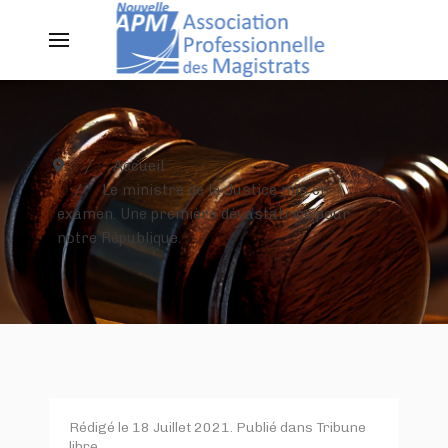
Accueil
Le ministre de la Justice mis en
examen. Une première dévastatrice pour
notre République.
Rédigé le
18 Juillet 2021
. Publié dans
Tribune
libre
.