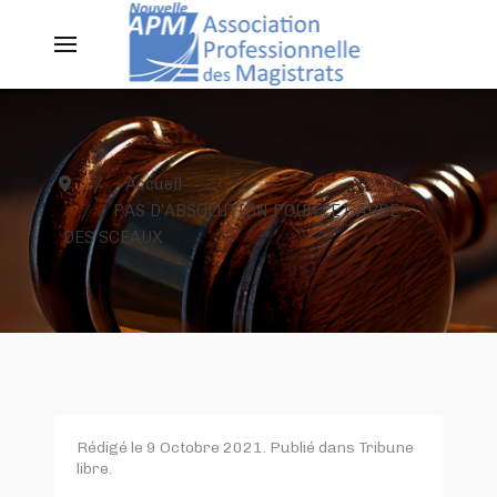
Accueil
PAS D’ABSOLUTION POUR LE GARDE
DES SCEAUX
Rédigé le
9 Octobre 2021
. Publié dans
Tribune
libre
.