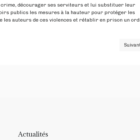
e crime, décourager ses serviteurs et lui substituer leur
uvoirs publics les mesures à la hauteur pour protéger les
re les auteurs de ces violences et rétablir en prison un or
Suivan
rand plan » (à propos des annonces épistolaires de M. Darmanin)
Ar
Actualités