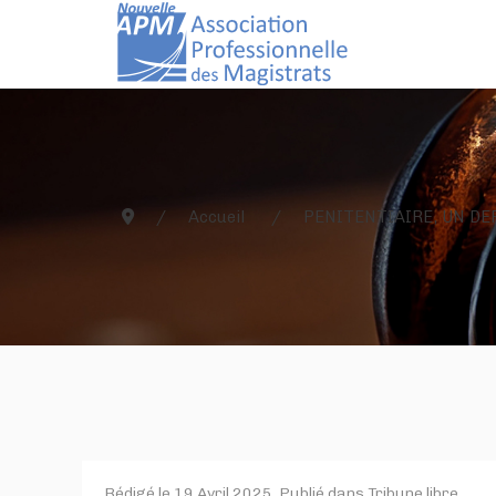
Accueil
PENITENTIAIRE, UN DE
Rédigé le
19 Avril 2025
. Publié dans
Tribune libre
.