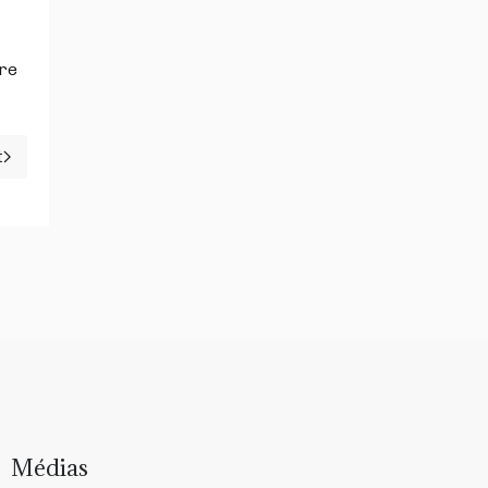
dre
t
ticle suivant : LE NOUVEAU MYSTERE DE LA GRANDE PYRAM
Médias