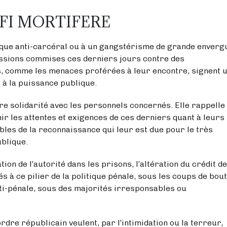
EFI MORTIFERE
gique anti-carcéral ou à un gangstérisme de grande enverg
gressions commises ces derniers jours contre des
s, comme les menaces proférées à leur encontre, signent 
t à la puissance publique.
ère solidarité avec les personnels concernés. Elle rappelle
nir les attentes et exigences de ces derniers quant à leurs
ibles de la reconnaissance qui leur est due pour le très
ublique.
on de l’autorité dans les prisons, l’altération du crédit d
s à ce pilier de la politique pénale, sous les coups de bou
ti-pénale, sous des majorités irresponsables ou
rdre républicain veulent, par l’intimidation ou la terreur,