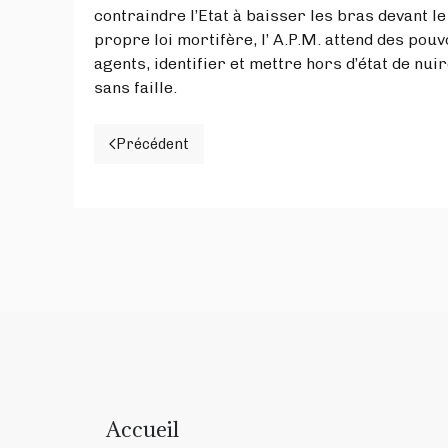
contraindre l’Etat à baisser les bras devant l
propre loi mortifère, l’ A.P.M. attend des po
agents, identifier et mettre hors d’état de nui
sans faille.
Précédent
Article précédent : « Ceci n’est pas un g
Accueil