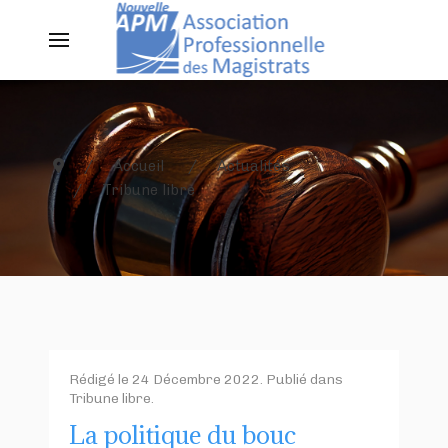
Accueil
Actualités
Tribune libre
Rédigé le
24 Décembre 2022
. Publié dans
Tribune libre
.
La politique du bouc