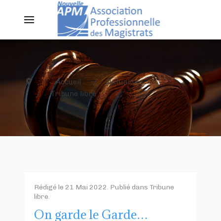
Accueil
Actualités
Tribune libre
Rédigé le
21 Mai 2022
. Publié dans
Tribune
libre
.
On garde le Garde…